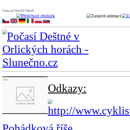
Cesta na Orlické Záhoří
Odkazy:
Pohádková říše