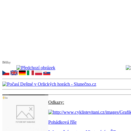
Běžky
Odkazy:
Pohádková říše