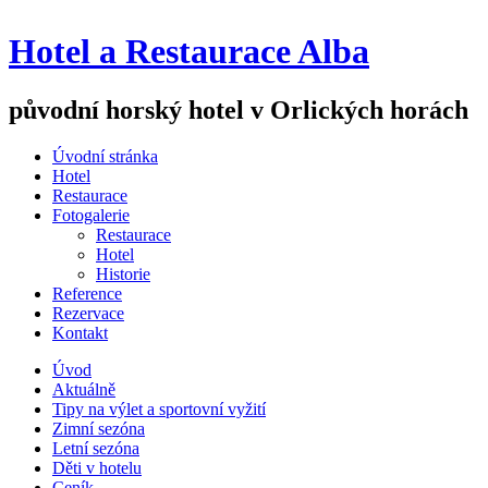
Hotel a Restaurace Alba
původní horský hotel v Orlických horách
Úvodní stránka
Hotel
Restaurace
Fotogalerie
Restaurace
Hotel
Historie
Reference
Rezervace
Kontakt
Úvod
Aktuálně
Tipy na výlet a sportovní vyžití
Zimní sezóna
Letní sezóna
Děti v hotelu
Ceník